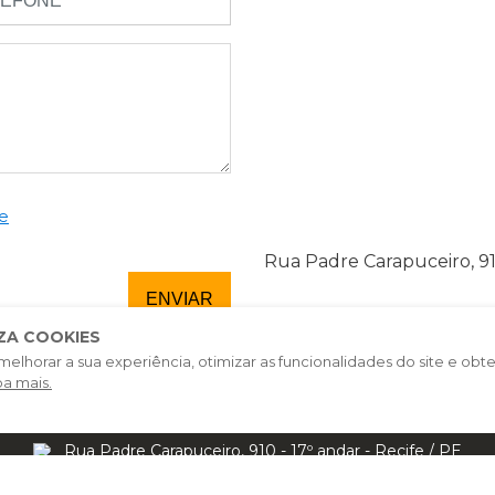
e
Rua Padre Carapuceiro, 910
IZA COOKIES
melhorar a sua experiência, otimizar as funcionalidades do site e obte
ba mais.
Rua Padre Carapuceiro, 910 - 17º andar - Recife / PE
81 3202-6666
contato@esseeng.com.br