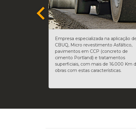
na aplicação de
Esta é uma das atividades desenvolvi
to Asfáltico,
pela Empresa, que acumula em seu
oncreto de
portfolio até o momento cerca de
atamentos
5.200.000.000 m³ (cinco milhões e
 de 16.000 Km de
duzentos mil) de movimentação de
ísticas.
terra, incluindo as operações de
escavação, carga e transporte.