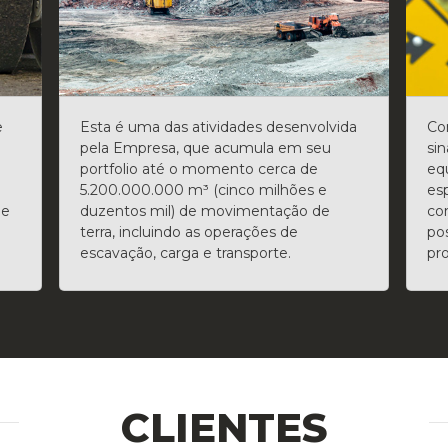
da
Com um extenso portfólio em obras de
Am
sinalização vertical e turística, utiliza
ex
equipamentos e maquinários
su
especialmente desenvolvidos para
ac
confecção e montagem de placas,
sa
postes, pórticos e uma série de outros
va
produtos de sinalização.
gal
out
CLIENTES