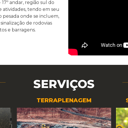
 17º andar, região sul do
e atividades, tendo em seu
ão pesada onde se incluem,
inalização de rodovias
tos e barragens.
SERVIÇOS
SINALIZAÇÃO VERTICAL